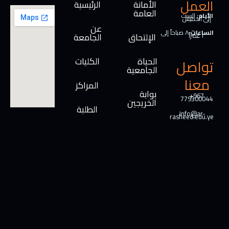
العمل
الأمانة
الرئيسية
العامة
الأيام:
السبت
إلى الخميس
عن
الساعات:
٨ صباحاً إلى
الإلتحاق
الجامعة
٢ عصراً
الحياة
الكليات
تواصل
الجامعية
معنا
المراكز
بوابة
+967
779300044
الخريجين
الطلبة
Info@ar-
rasheed.edu.ye