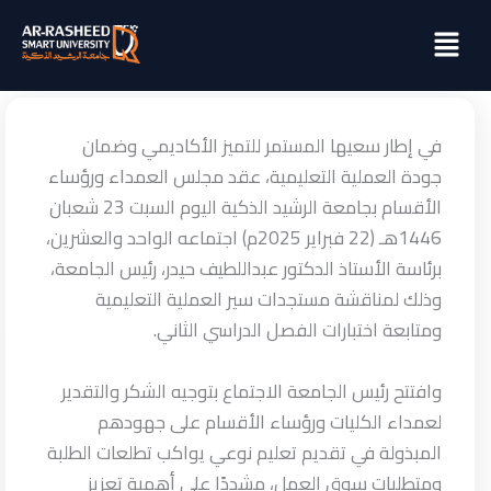
خطي
Menu
لى
لمحتوى
في إطار سعيها المستمر للتميز الأكاديمي وضمان
جودة العملية التعليمية، عقد مجلس العمداء ورؤساء
الأقسام بجامعة الرشيد الذكية اليوم السبت 23 شعبان
1446هـ (22 فبراير 2025م) اجتماعه الواحد والعشرين،
برئاسة الأستاذ الدكتور عبداللطيف حيدر، رئيس الجامعة،
وذلك لمناقشة مستجدات سير العملية التعليمية
ومتابعة اختبارات الفصل الدراسي الثاني.
وافتتح رئيس الجامعة الاجتماع بتوجيه الشكر والتقدير
لعمداء الكليات ورؤساء الأقسام على جهودهم
المبذولة في تقديم تعليم نوعي يواكب تطلعات الطلبة
ومتطلبات سوق العمل، مشددًا على أهمية تعزيز