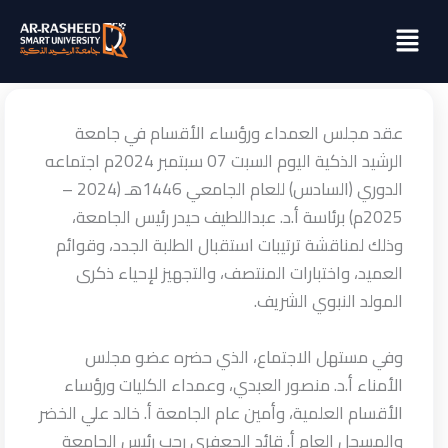
خطي
Menu
لى
لمحتوى
عقد مجلس العمداء ورؤساء الأقسام في جامعة
الرشيد الذكية اليوم السبت 07 سبتمبر 2024م اجتماعه
الدوري (السادس) للعام الجامعي 1446هـ (2024 –
2025م) برئاسة أ.د. عبداللطيف حيدر رئيس الجامعة،
وذلك لمناقشة ترتيبات استقبال الطلبة الجدد، وقوائم
العميد، واختبارات المنتصف، والتجهيز لإحياء ذكرى
المولد النبوي الشريف.
وفي مستهل الاجتماع، الذي حضره عضو مجلس
الأمناء أ.د. منصور العبدي، وعمداء الكليات ورؤساء
الأقسام العلمية، وأمين عام الجامعة أ. خالد علي الخضر
والمسجل العام أ. قائد الجعفري رحب رئيس الجامعة