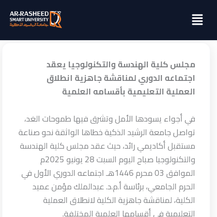
خطي
Menu
لى
لمحتوى
مجلس كلية الهندسة والتكنولوجيا يعقد
اجتماعه الدوري لمناقشة جاهزية انطلاق
العملية التعليمية بأقسامه العلمية
في أجواء يسودها الأمل وتشرق فيها طموحات الغد،
تواصل جامعة الرشيد الذكية خطاها الواثقة نحو صناعة
مستقبل أكاديمي رائد، حيث عقد مجلس كلية الهندسة
والتكنولوجيا صباح اليوم السبت 28 يونيو 2025م
الموافق 03 محرم 1446هـ اجتماعه الدوري الأول في
الحرم الجامعي، برئاسة أ.م.د. عبدالملك مؤمن عميد
الكلية، لمناقشة جاهزية الكلية لانطلاق العملية
التعليمية في أقسامها العلمية
المختلفة.