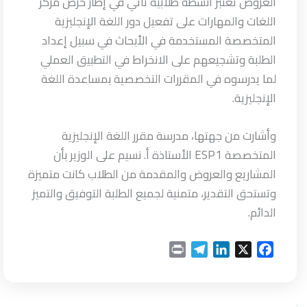
العروض تعتبر انشطة طلابية تأتي في إطار حرص مركز
اللغات والمهارات على تفعيل دور اللغة الإنجليزية
المتخصصة المستخدمة في الأبحاث في سبيل إعداد
الطلبة وتشجيعهم على الانخراط في التطبيق العملي
لما يدرسوه في المقررات التخصصية بمساعدة اللغة
الإنجليزية.
وأشارت من جهتها، مدرسة مقرر اللغة الإنجليزية
المتخصصة ESP1 الأستاذة أ. نسيم على الوزير بأن
المشاريع والعروض والمقدمة من الطلاب كانت متميزة
وتستحق التقدير، متمنية لجميع الطلبة التوفيق والتميز
الدائم.
P
T
L
X
F
r
e
i
a
i
l
n
c
n
e
k
e