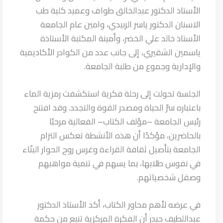
الأستاذ الدكتور عبدالخالق طواف وعميد كلية طب
الاسنان الدكتور ياسر الربيدي، وامين عام الجامعة
الأستاذ خالد علي الخضر، وأمينة المكتبة الأستاذة
ياسمين الشقيري، إلى جانب عدد من الكوادر الأكاديمية
والإدارية وجموع من طلبة الجامعة.
الجلسة تحولت إلى رحلة فكرية استكشفت رمزية الماء
باعتباره سرّ الحياة ومصدر القوة والتجدد. وقد افتتح
رئيس الجامعة –مؤلف الكتاب– الفعالية مرحبًا
بالحاضرين، مؤكدًا أن هذه الأنشطة تعكس التزام
الجامعة بتأصيل ثقافة القراءة وغرس روح الحوار البنّاء
في نفوس طلابها، بما يسهم في تنمية مواهبهم
وصقل شخصياتهم.
في عرضه لأهم محاور الكتاب، أكد الأستاذ الدكتور
عبداللطيف حيدر أن الفكرة المركزية تنبع من حكمة