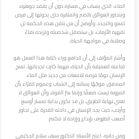
الماء، الذي ينساب في مساره دون أن يفقد جوهره،
ويتجاوز العوائق بالصبر والمثابرة حتى يحولها إلى فرص
للنمو والتجدد. وأوضح أن من يتقن هذه الحكمة لن
تقهره الأزمات، بل ستصقل شخصيته وتزيده نقاءً
وصلابة في مواجهة الحياة.
وأشار المؤلف إلى أن الدافع وراء كتابة هذا العمل هو
قناعته العميقة بأن الحياة، مهما كثرت تحدياتها، تمنح
الإنسان دومًا فرصة للانبعاث من جديد مثل الماء
المتدفق. موجّهًا رسالته إلى الشباب وعموم القرّاء بأن
المرونة ليست ضعفًا وإنما سرّ القوة، وأن العوائق لا
تعني نهاية الطريق، بل قد تكون بداية لمسار أوسع
وأرحب، حيث يجد الإنسان في داخله القدرة على تجاوز
أصعب الظروف بإبداع وإرادة لا تنكسر.
ومن جانبه، اعتبر الأستاذ الدكتور سيف سلام الحكيمي