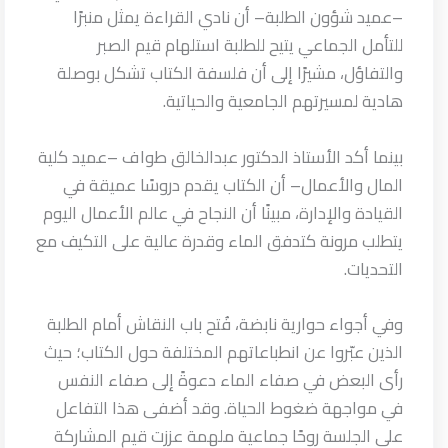
–عميد شؤون الطلبة– أن نادي القراءة يمثل منبرًا
للتأمل الجماعي يتيح للطلبة استلهام قيم الصبر
والتفاؤل، مشيرًا إلى أن فلسفة الكتاب تشكل بوصلة
هادية لمسيرتهم الجامعية والحياتية.
بينما أكد الأستاذ الدكتور عبدالخالق طواف –عميد كلية
المال والأعمال– أن الكتاب يقدم دروسًا عميقة في
القيادة والإدارة، مبينًا أن النجاح في عالم الأعمال اليوم
يتطلب مرونة كتدفق الماء وقدرة عالية على التكيف مع
التحديات.
وفي أجواء حوارية نابضة، فُتح باب النقاش أمام الطلبة
الذين عبّروا عن انطباعاتهم المختلفة حول الكتاب؛ حيث
رأى البعض في صفاء الماء دعوةً إلى صفاء النفس
في مواجهة ضغوط الحياة. وقد أضفى هذا التفاعل
على الجلسة روحًا جماعية ملهمة عززت قيم المشاركة