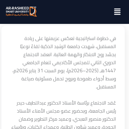
خطي
Menu
لى
لمحتوى
في خطوة استراتيجية تعكس عزيمتها على ريادة
المستقبل، شهدت جامعة الرشيد الذكية لقاءً نوعيًا
يجسّد روح الابتكار والهمة العالية. انعقد الاجتماع
الدوري الثاني للمجلس الأكاديمي للعام الجامعي
1447هـ (2025–2026م)، يوم السبت 31 يناير 2026م،
وسط أجواء طموحة وبروح تحمل مسئولية صياغة
المستقبل.
عُقد الاجتماع برئاسة الأستاذ الدكتور عبداللطيف حيدر
رئيس الجامعة، وبحضور عضو مجلس الأمناء الأستاذ
الدكتور منصور العبدي، وعميد مركز التطوير وضمان
الجودة، وعميد شؤون الطلبة، وعمداء الكليات، ورؤساء