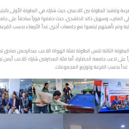
عة وتنفيذ البطولة بين اللاعبين، حيث شارك في البطولة الأولى بالبليار
 المترب، وسهيل خالد الحاشدي، حيث حققوا فوزاً ساحقاً على جامع
ولية وتم تأهيلهم ليلعبوا مع جامعات أخرى غداً الأربعاء بحسب القرعة
بطولة الثالثة لتنس الطاولة لفئة الهواة اللاعب عبدالرحمن صادق ل
اً على لاعب جامعة الحضارة، أما فئة المحترفين شارك اللاعب أيمن نب
داً بحسب القرعة وتوزيع المجموعات.