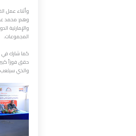
وأثناء عمل القر
وهم: محمد علي
والإمارتية الد
المجموعات.
كما شارك في ال
حقق فوزاً كبير
والذي سيلعب غ