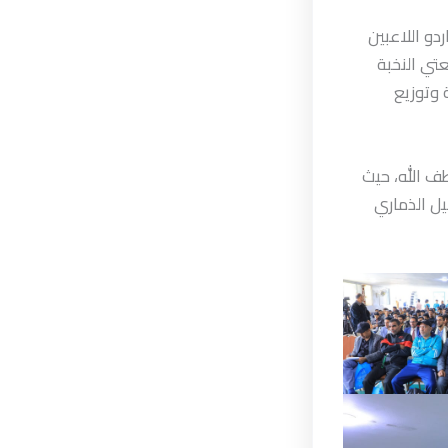
دو اللاعبين
تي النخبة
 وتوزيع
طف الله، حيث
يل الذماري