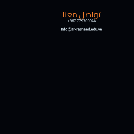
تواصل معنا
+967 779300044
Info@ar-rasheed.edu.ye