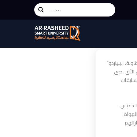
لة، البلياردو”
 الأق ..صى
مسابقات
 الدعيس،
ي الهواة
راتهم