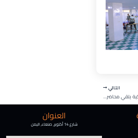
التالي
رئيس جامعة الرشيد الذكية يلقي محاضرة حول “الاتجاهات الحديثة في الاعتماد الاكاديمي وضمان جودة التعليم” في جامعة الشرقية عبر برنامج مايكروسفت تيمز
العنوان
شارع 14 أكتوبر, صنعاء, اليمن