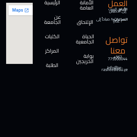
العمل
الأمانة
الرئيسية
العامة
الأيام:
السبت
إلى الخميس
عن
الساعات:
٨ صباحاً إلى
الإلتحاق
الجامعة
٢ عصراً
الحياة
الكليات
تواصل
الجامعية
معنا
المراكز
بوابة
+967
779300044
الخريجين
الطلبة
Info@ar-
rasheed.edu.ye