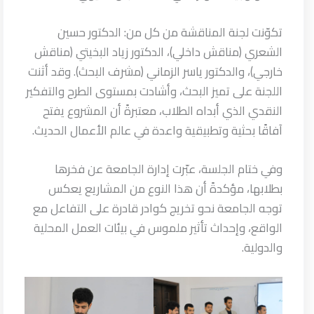
تكوّنت لجنة المناقشة من كل من: الدكتور حسين
الشعري (مناقش داخلي)، الدكتور زياد البخيتي (مناقش
خارجي)، والدكتور ياسر الزماني (مشرف البحث). وقد أثنت
اللجنة على تميز البحث، وأشادت بمستوى الطرح والتفكير
النقدي الذي أبداه الطلاب، معتبرةً أن المشروع يفتح
آفاقًا بحثية وتطبيقية واعدة في عالم الأعمال الحديث.
وفي ختام الجلسة، عبّرت إدارة الجامعة عن فخرها
بطلابها، مؤكدةً أن هذا النوع من المشاريع يعكس
توجه الجامعة نحو تخريج كوادر قادرة على التفاعل مع
الواقع، وإحداث تأثير ملموس في بيئات العمل المحلية
والدولية.