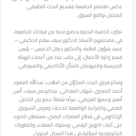
عكس اهتمام الجامعة بتشجيع البحث التطبيقي
المتصل بواقع السوق.
تميّزت الجلسة البحثية بحضور نخبة من قيادات الجامعة،
في مقدمتهم الأستاذ الدكتور سيف سلام الحكيمي –
عميد شؤون الطلبة، والدكتور جمال الدعيس – رئيس
قسم إدارة الأعمال، إلى جانب عدد من أعضاء الهيئة
التدريسية والمهتمين بالشأن الأكاديمي والتسويقي.
وقدّم فريق البحث المكوَّن من الطلاب: عبدالله القعود،
أحمد النصيري، شهاب البعداني، عبدالرحمن سيف، أنس
أنعم، وعمرو العريقي، عرضًا شاملاً جمع بين التحليل
العلمي والقراءة الواقعية لتحديات وفرص التسويق
الإلكتروني في قطاع العقارات اليمني، مسلطين الضوء
على آليات الترويج الرقمي، وسلوك العملاء، والتطورات
التكنولوجية المؤثرة في هذا المجال الحيوي.