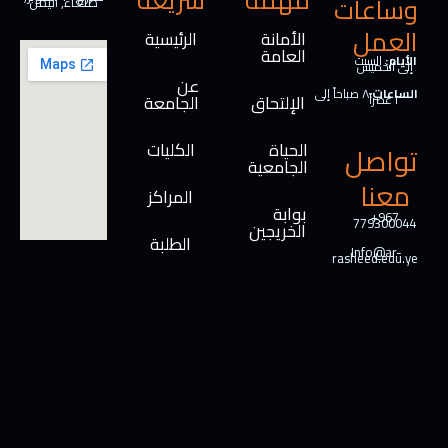
وساعات
صنعاء, اليمن
العمل
الأمانة
الرئيسية
العامة
الأيام:
السبت
إلى الخميس
عن
الساعات:
٨ صباحاً إلى
الإلتحاق
الجامعة
٢ عصراً
الحياة
الكليات
تواصل
الجامعية
معنا
المراكز
بوابة
+967
779300044
الخريجين
الطلبة
Info@ar-
rasheed.edu.ye