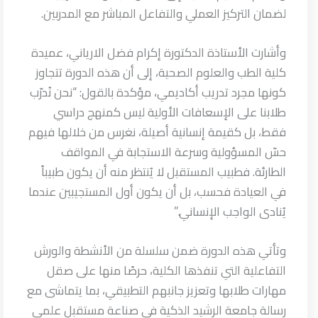
لضمان التركيز العملي والتفاعل المباشر مع المدربين.
وأشارت الأستاذة الدكتورة إكرام فضل الارياني، عميدة
كلية الطب والعلوم الصحية، إلى أن هذه الدورة تتجاوز
كونها مجرد تدريب أكاديمي، مؤكدة بالقول: “نحن نُدرّب
طلابنا على الإسعافات الأولية ليس كمنهج دراسي
فقط، بل كقيمة إنسانية أصيلة، نغرس من خلالها فيهم
حسّ المسؤولية وسرعة الاستجابة في المواقف
الطارئة. فطبيب المستقبل لا يُنتظر منه أن يكون طبيباً
في العيادة فحسب، بل أن يكون أول المستجيبين عندما
يُنادى الواجب الإنساني.”
وتأتي هذه الدورة ضمن سلسلة من الأنشطة والورش
التفاعلية التي تنفذها الكلية، حرصًا منها على صقل
مهارات طلابها وتعزيز جانبهم التطبيقي، بما يتماشى مع
رسالة جامعة الرشيد الذكية في صناعة مستقبل علمي