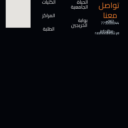
الحياة
الكليات
تواصل
الجامعية
معنا
المراكز
بوابة
+967
779300044
الخريجين
الطلبة
Info@ar-
rasheed.edu.ye